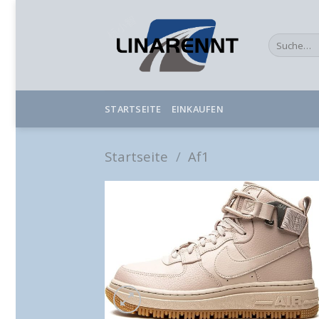
Skip
to
Suche
content
nach:
STARTSEITE
EINKAUFEN
Startseite
/
Af1