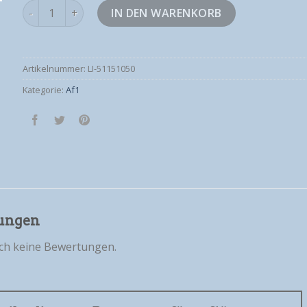
af1 Menge
IN DEN WARENKORB
Artikelnummer:
LI-51151050
Kategorie:
Af1
ungen
och keine Bewertungen.