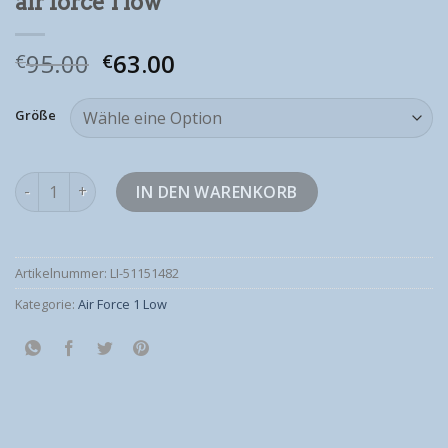
air force 1 low
95.00
63.00
€
€
Größe
air force 1 low Menge
IN DEN WARENKORB
Artikelnummer:
LI-51151482
Kategorie:
Air Force 1 Low