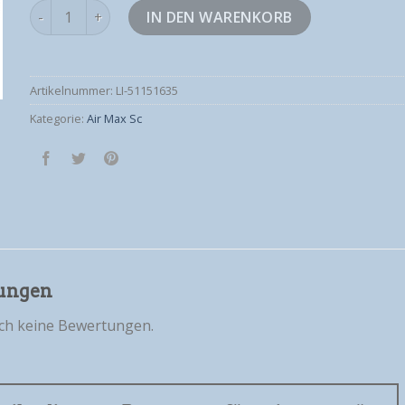
air max sc Menge
IN DEN WARENKORB
Artikelnummer:
LI-51151635
Kategorie:
Air Max Sc
ungen
och keine Bewertungen.