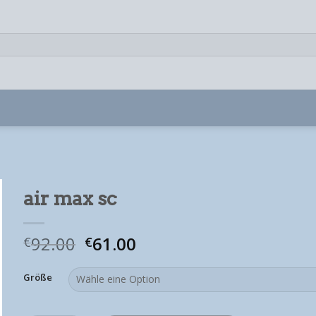
air max sc
92.00
61.00
€
€
Größe