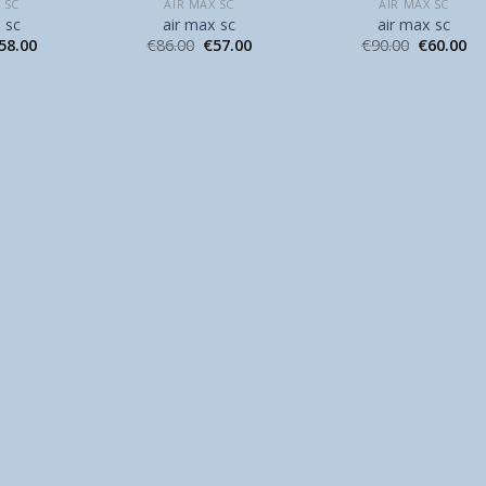
 SC
AIR MAX SC
AIR MAX SC
 sc
air max sc
air max sc
58.00
€
86.00
€
57.00
€
90.00
€
60.00