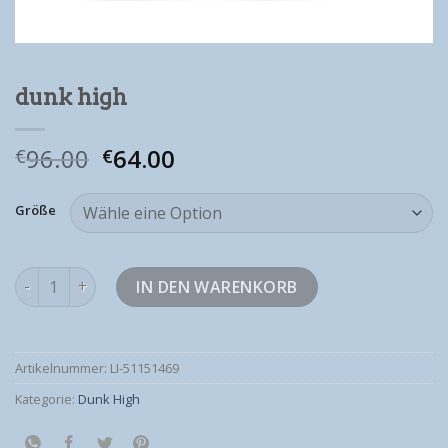
dunk high
96.00
64.00
€
€
Größe
dunk high Menge
IN DEN WARENKORB
Artikelnummer:
LI-51151469
Kategorie:
Dunk High