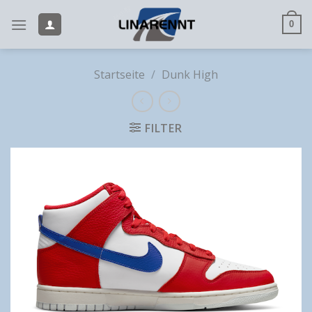
Skip
to
0
content
Startseite
/
Dunk High
FILTER