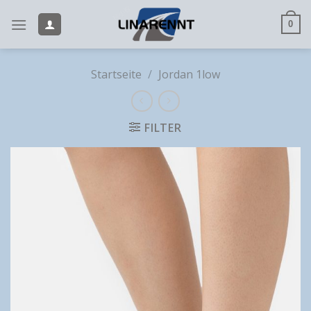
Skip
to
0
content
Startseite
/
Jordan 1low
FILTER