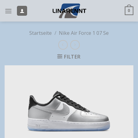
Skip
to
0
content
Startseite
/
Nike Air Force 1 07 Se
FILTER