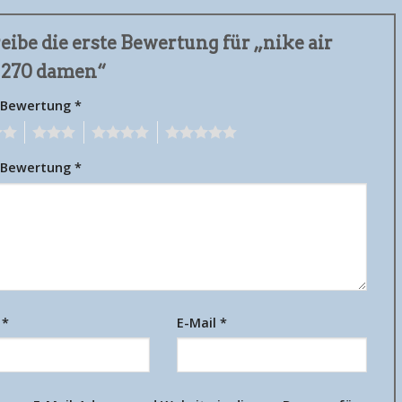
eibe die erste Bewertung für „nike air
 270 damen“
 Bewertung
*
3
4
5
 Bewertung
*
e
*
E-Mail
*