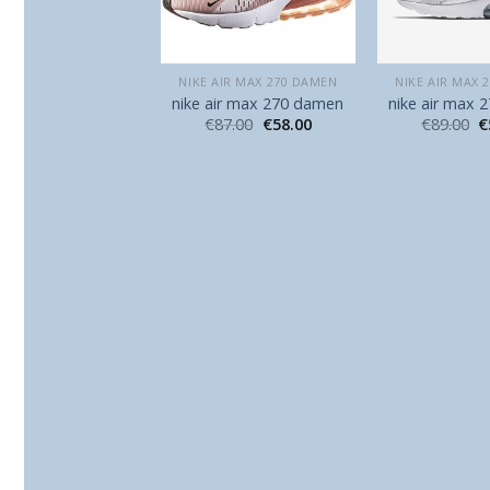
AIR MAX 270 DAMEN
NIKE AIR MAX 270 DAMEN
NIKE AIR MAX 
air max 270 damen
nike air max 270 damen
nike air max
93.00
€
62.00
€
87.00
€
58.00
€
89.00
€