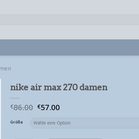
amen
nike air max 270 damen
86.00
57.00
€
€
Größe