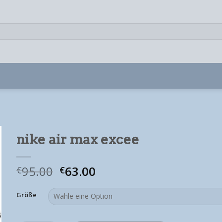
nike air max excee
95.00
63.00
€
€
Größe