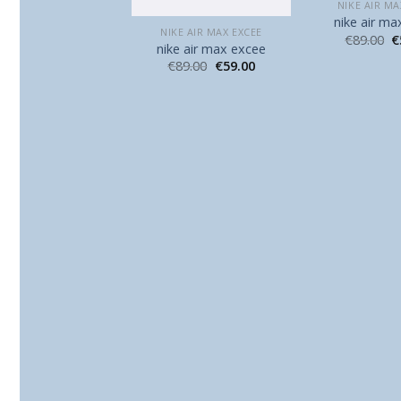
NIKE AIR MA
nike air ma
KE AIR MAX EXCEE
NIKE AIR MAX EXCEE
€
89.00
€
e air max excee
nike air max excee
90.00
€
60.00
€
89.00
€
59.00