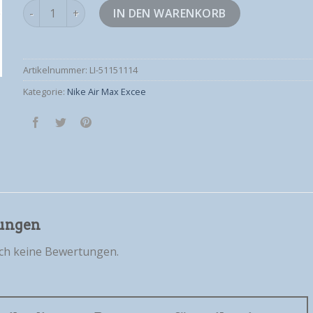
nike air max excee Menge
IN DEN WARENKORB
Artikelnummer:
LI-51151114
Kategorie:
Nike Air Max Excee
ungen
och keine Bewertungen.