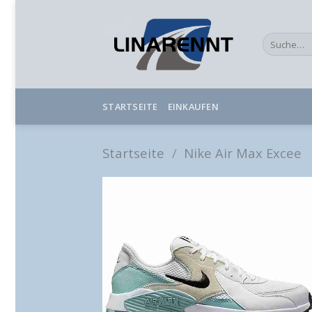
Skip
to
Suche
content
nach:
STARTSEITE
EINKAUFEN
Startseite
/
Nike Air Max Excee