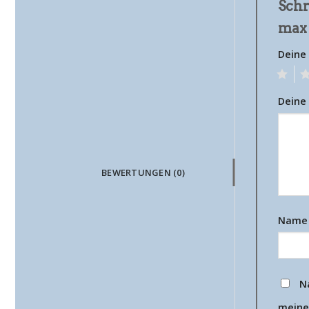
Schr
max
Deine
1
2
Deine
BEWERTUNGEN (0)
Nam
N
meine