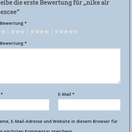
eibe die erste Bewertung für „nike air
 excee“
 Bewertung
*
3
4
5
 Bewertung
*
e
*
E-Mail
*
ame, E-Mail-Adresse und Website in diesem Browser für
n nächsten Kommentar speichern.