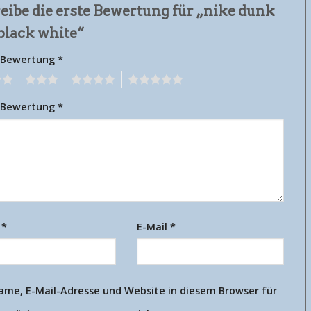
eibe die erste Bewertung für „nike dunk
black white“
 Bewertung
*
3
4
5
 Bewertung
*
e
*
E-Mail
*
ame, E-Mail-Adresse und Website in diesem Browser für