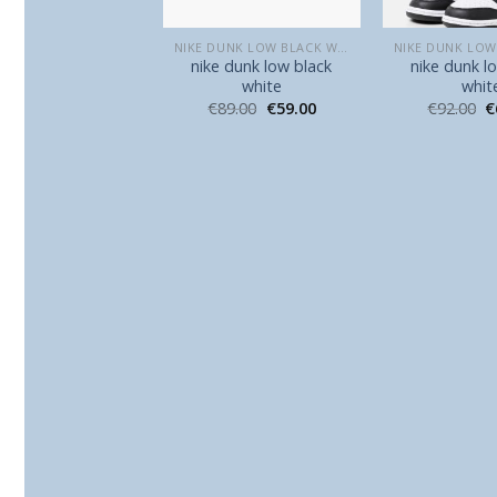
NIKE DUNK LOW BLACK WHITE
NIKE DUNK LOW BLACK WHITE
e dunk low black
nike dunk low black
nike dunk l
white
white
whit
90.00
€
60.00
€
89.00
€
59.00
€
92.00
€