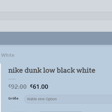
 White
nike dunk low black white
92.00
61.00
€
€
Größe