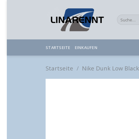
Skip
to
Suche
content
nach:
STARTSEITE
EINKAUFEN
Startseite
/
Nike Dunk Low Black