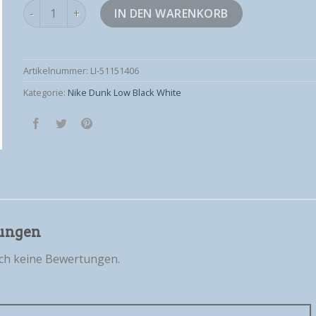
nike dunk low black white Menge
IN DEN WARENKORB
Artikelnummer:
LI-51151406
Kategorie:
Nike Dunk Low Black White
ungen
och keine Bewertungen.