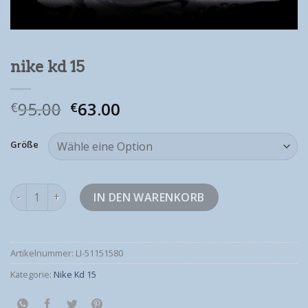
nike kd 15
95.00
63.00
€
€
Größe
nike kd 15 Menge
IN DEN WARENKORB
Artikelnummer:
LI-51151580
Kategorie:
Nike Kd 15