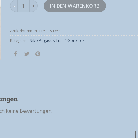
nike pegasus trail 4 gore tex Menge
IN DEN WARENKORB
Artikelnummer:
LI-51151353
Kategorie:
Nike Pegasus Trail 4 Gore Tex
ungen
och keine Bewertungen.