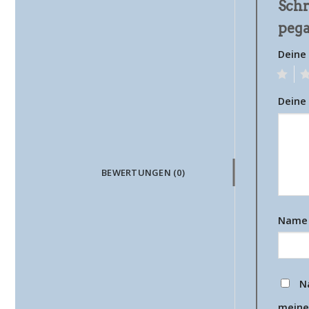
Schr
pega
Deine
1
2
Deine
BEWERTUNGEN (0)
Nam
N
meine