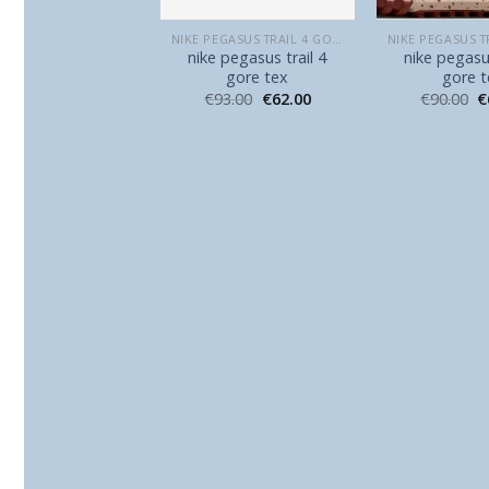
NIKE PEGASUS TRAIL 4 GORE TEX
NIKE PEGASUS TRAIL 4 GORE TEX
 pegasus trail 4
nike pegasus trail 4
nike pegasus
gore tex
gore tex
gore 
86.00
€
57.00
€
93.00
€
62.00
€
90.00
€