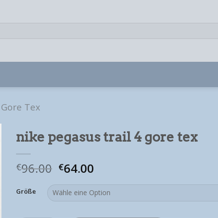
4 Gore Tex
nike pegasus trail 4 gore tex
96.00
64.00
€
€
Größe