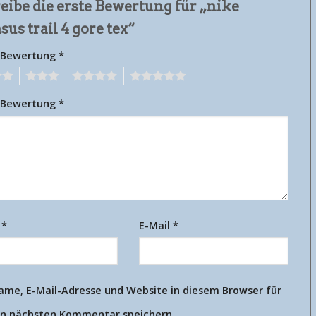
eibe die erste Bewertung für „nike
sus trail 4 gore tex“
 Bewertung
*
3
4
5
 Bewertung
*
e
*
E-Mail
*
ame, E-Mail-Adresse und Website in diesem Browser für
n nächsten Kommentar speichern.