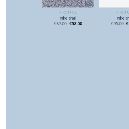
NIKE TRAIL
NIKE TRAIL
NIKE TR
nike trail
nike trail
nike tr
89.00
€
59.00
€
87.00
€
58.00
€
95.00
€