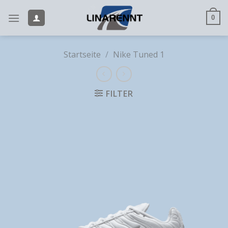
Skip
to
0
content
Startseite
/
Nike Tuned 1
FILTER