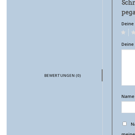
Schr
peg
Deine
1
2
Deine
BEWERTUNGEN (0)
Nam
N
meine