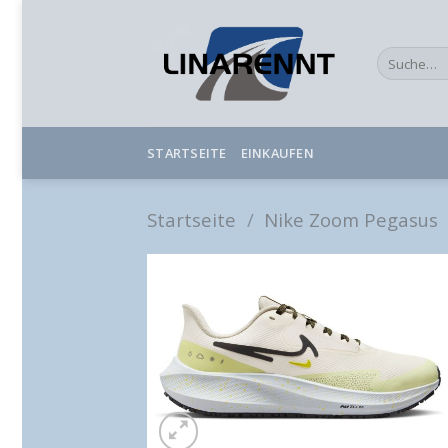
Skip
to
Suche
content
nach:
STARTSEITE
EINKAUFEN
Startseite
/
Nike Zoom Pegasus