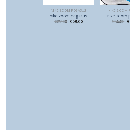
E ZOOM PEGASUS
NIKE ZOOM PEGASUS
NIKE ZOOM 
e zoom pegasus
nike zoom pegasus
nike zoom 
87.00
€
58.00
€
89.00
€
59.00
€
86.00
€