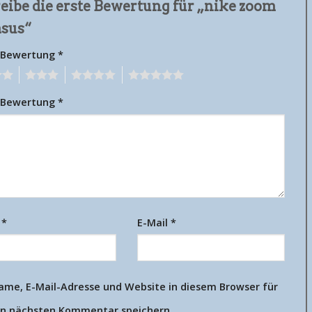
eibe die erste Bewertung für „nike zoom
asus“
 Bewertung
*
3
4
5
 Bewertung
*
e
*
E-Mail
*
ame, E-Mail-Adresse und Website in diesem Browser für
n nächsten Kommentar speichern.