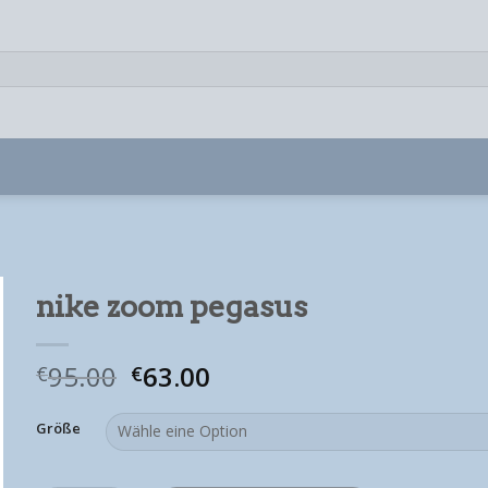
nike zoom pegasus
95.00
63.00
€
€
Größe