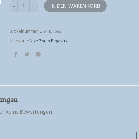
nike zoom pegasus Menge
IN DEN WARENKORB
Artikelnummer:
LI-51151693
Kategorie:
Nike Zoom Pegasus
ungen
och keine Bewertungen.