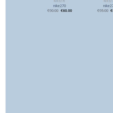
NIKE270
NIKE270
NIKE2
nike270
nike270
nike2
96.00
€
64.00
€
90.00
€
60.00
€
95.00
€