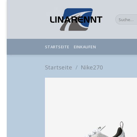
Skip
to
Suche
content
nach:
STARTSEITE
EINKAUFEN
Startseite
/
Nike270