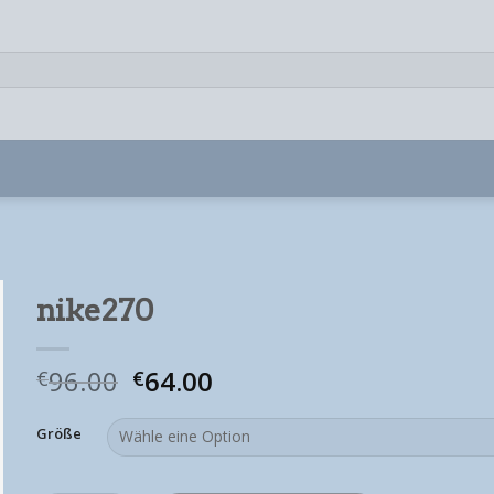
nike270
96.00
64.00
€
€
Größe