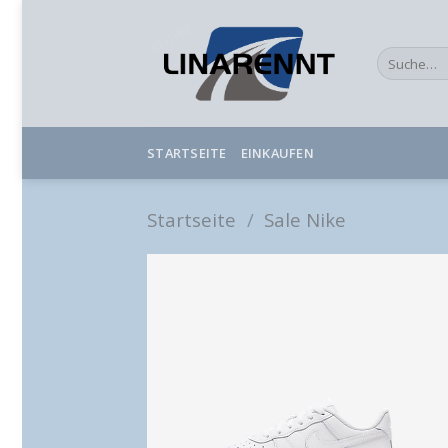
Skip
to
Suche
content
nach:
STARTSEITE
EINKAUFEN
Startseite
/
Sale Nike