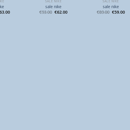
IKE
SALE NIKE
SALE NIKE
ike
sale nike
sale nike
63.00
€
93.00
€
62.00
€
89.00
€
59.00