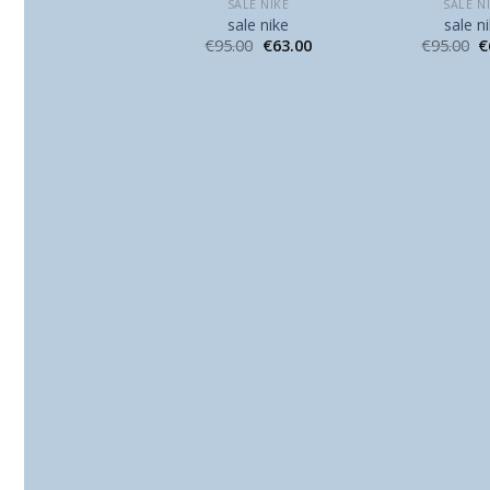
SALE NIKE
SALE NIKE
SALE N
sale nike
sale nike
sale n
86.00
€
57.00
€
95.00
€
63.00
€
95.00
€