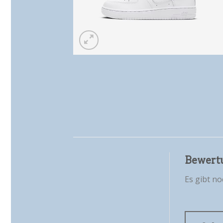
Bewert
Es gibt n