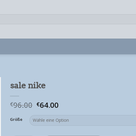
sale nike
96.00
64.00
€
€
Größe