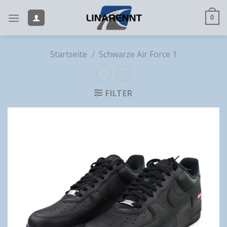
Skip
to
0
content
Startseite
/
Schwarze Air Force 1
FILTER