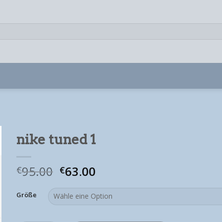
nike tuned 1
95.00
63.00
€
€
Größe