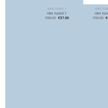
NIKE TUNED 1
NIKE TUNED 1
NIKE TUN
nike tuned 1
nike tuned 1
nike tun
86.00
€
57.00
€
86.00
€
57.00
€
90.00
€