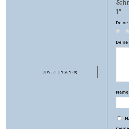
Schr
1“
Deine
1
2
Deine
BEWERTUNGEN (0)
Nam
N
meine