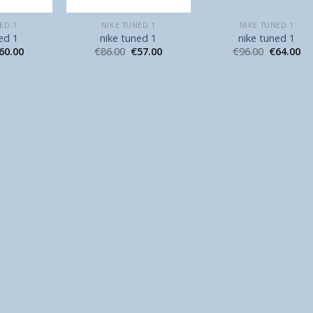
ED 1
NIKE TUNED 1
NIKE TUNED 1
ed 1
nike tuned 1
nike tuned 1
60.00
€
86.00
€
57.00
€
96.00
€
64.00