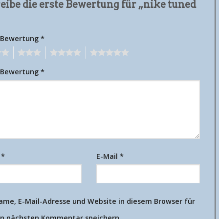
eibe die erste Bewertung für „nike tuned
 Bewertung
*
3
4
5
 Bewertung
*
e
*
E-Mail
*
ame, E-Mail-Adresse und Website in diesem Browser für
n nächsten Kommentar speichern.